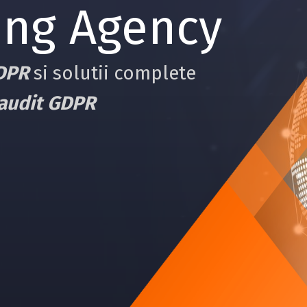
gency
i complete