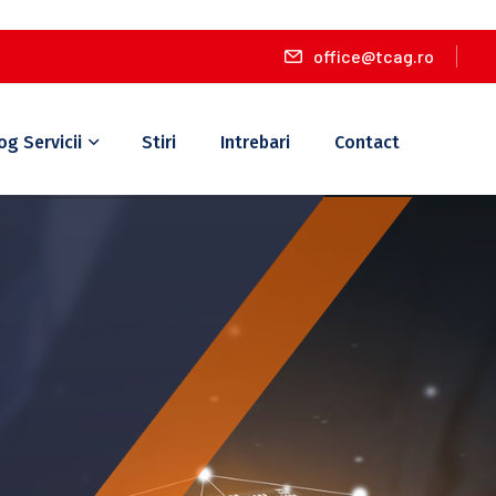
office@tcag.ro
og Servicii
Stiri
Intrebari
Contact