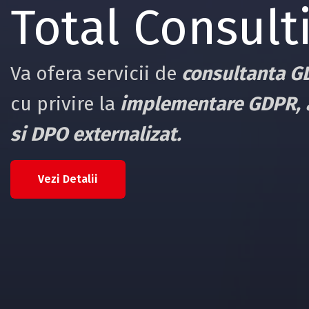
l Consulting A
vicii de
consultanta GDPR
si soluti
a
implementare GDPR, audit GDPR
nalizat.