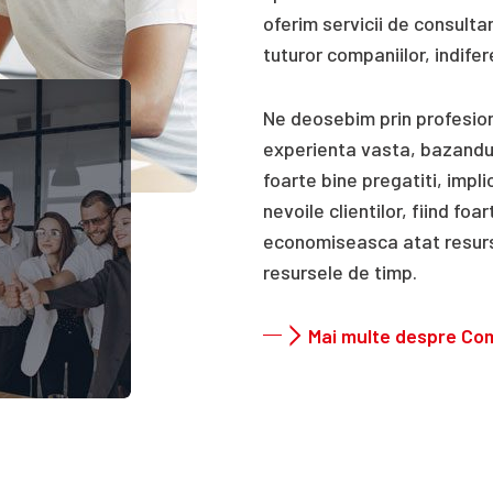
oferim servicii de consulta
tuturor companiilor, indife
Ne deosebim prin profesion
experienta vasta, bazandu-
foarte bine pregatiti, impli
nevoile clientilor, fiind foa
economiseasca atat resurs
resursele de timp.
Mai multe despre Co